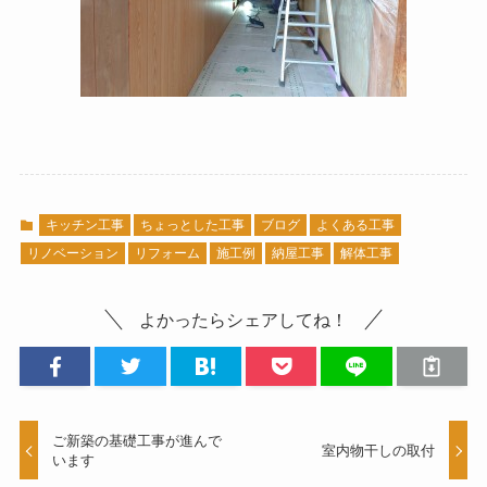
キッチン工事
ちょっとした工事
ブログ
よくある工事
リノベーション
リフォーム
施工例
納屋工事
解体工事
よかったらシェアしてね！
ご新築の基礎工事が進んで
室内物干しの取付
います