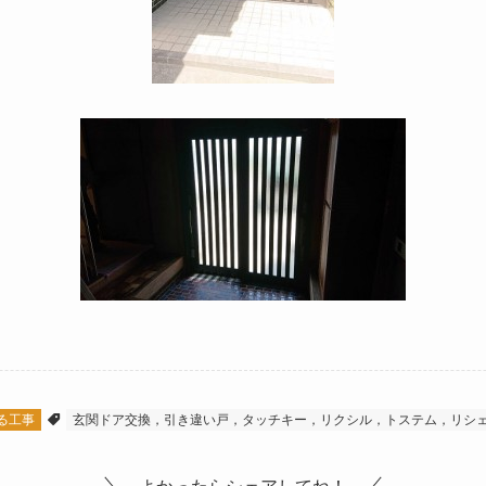
る工事
玄関ドア交換，引き違い戸，タッチキー，リクシル，トステム，リシ