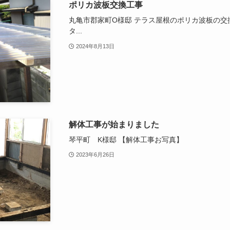
ポリカ波板交換工事
丸亀市郡家町O様邸 テラス屋根のポリカ波板の交
タ...
2024年8月13日
解体工事が始まりました
琴平町 K様邸 【解体工事お写真
2023年6月26日