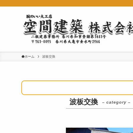
ホーム
波板交換
波板交換
– category –